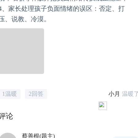
4、家长处理孩子负面情绪的误区：否定、打
压、说教、冷漠。
小月
温暖
1温暖
2回答
评论
蔡善根(题主)